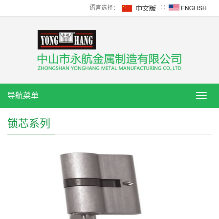
语言选择：
∷
导航菜单
导
航
菜
锁芯系列
单