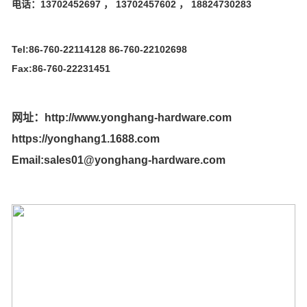
电话：13702452697 ， 13702457602 ， 18824730283
Tel:86-760-22114128 86-760-22102698
Fax:86-760-22231451
网址：http://www.yonghang-hardware.com
https://yonghang1.1688.com
Email:sales01@yonghang-hardware.com