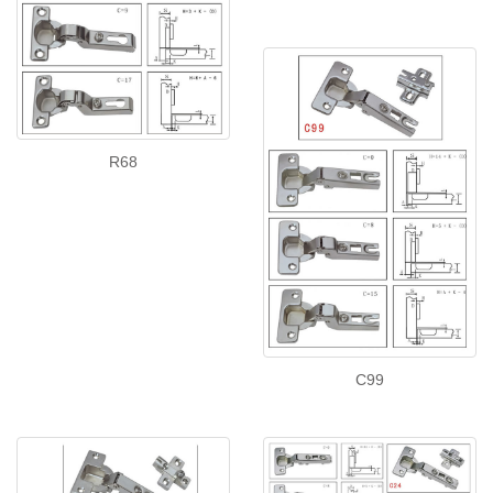
R68
C99