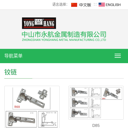
语言选择：
∷
导航菜单
导
航
菜
铰链
单
D85