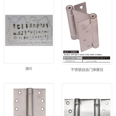
弹片
不锈钢自由门弹簧铰