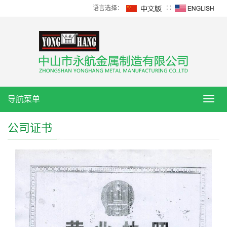
语言选择：
∷
导航菜单
导
航
菜
公司证书
单